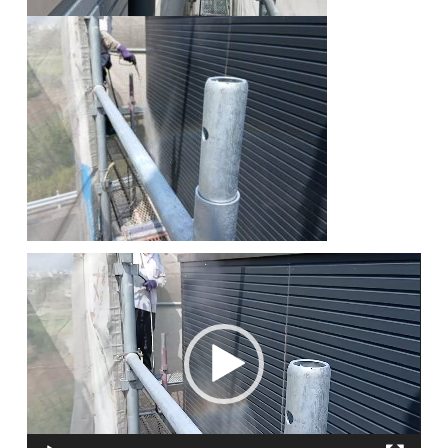
動
画
プ
レ
ー
ヤ